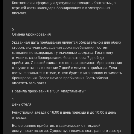
2 односпальные кровати (Single), 1 односпальная диван-кровать
Контактная информация доступна на вкладке «Контакты», в
(Sofa Bed)
верхней части календаря бронирования и в электронных
письмах.
540,00 zł
2 человека / 2 ночи
5
Отмена бронирования
Поделиться
Детали
Проверить наличие
Указанная дата пребывания является обязательной для обеих
сторон, в случае сокращения срока пребывания Гостем,
Показать предложения
компания не возвращает уплаченные средства. Гости могут
отменить свое бронирование бесплатно за 7 дней до
прибытия. С гостей взимается полная стоимость бронирования
в случае отмены в течение 7 дней с момента прибытия. Если
гость не появится в отеле, с него будет снята полная стоимость
X
Этот сайт использует cookie-файлы для предоставления услуг в
бронирования. После начала пребывания Гость обязан
соответствии с
Политика, касающаяся куки
. Вы можете указать
оплатить весь заказ.
условия пребывания или доступа к куки в вашем браузере.
Правила проживания в "601 Апартаменты"
1
Ваши данные безопасные
День отеля
Наивысший уровень безопасности обеспечивается
соответствием стандарту PCI DSS.
Регистрация заезда с 16:00 в день приезда и до 10:00 в день
отъезда.
Удобство
Более раннее прибытие: в зависимости от текущей
Вы бронируете с полными возможностями, без ограничений
доступности квартир. Существует возможность раннего заезда
внешних сайтов.