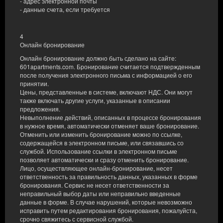
- адрес электронной почты
- данные счета, если требуется
4
Онлайн бронирование
Онлайн бронирование должно быть сделано на сайте:
601apartments.com. Бронирование считается подтвержденным
после получения электронного письма с информацией о его
принятии.
Цены, представленные в системе, включают НДС. Они могут
также включать другие услуги, указанные в описании
предложения.
Невыполнение действий, описанных в процессе бронирования
в нужное время, автоматически отменяет ваше бронирование.
Отменить или изменить бронирование можно по ссылке,
содержащейся в электронном письме, или связавшись со
службой. Использование ссылки в электронном письме
позволяет автоматически и сразу отменить бронирование.
Лицо, осуществляющее онлайн-бронирование, несет
ответственность за правильность данных, указанных в форме
Квартира D
бронирования. Сервис не несет ответственности за
неправильный выбор даты или неправильно введенные
Доступное количество: 1
данные в форме. В случае нарушений, которые невозможно
исправить путем редактирования бронирования, пожалуйста,
2
2 человека
пов. 29,00 m
1 спальня
срочно свяжитесь с сервисной службой.