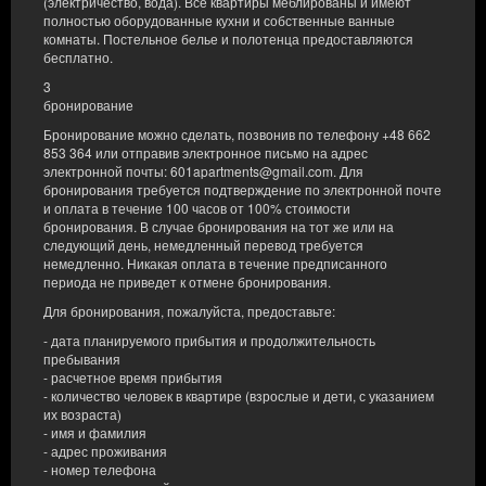
(электричество, вода). Все квартиры меблированы и имеют
полностью оборудованные кухни и собственные ванные
комнаты. Постельное белье и полотенца предоставляются
бесплатно.
3
бронирование
Бронирование можно сделать, позвонив по телефону +48 662
853 364 или отправив электронное письмо на адрес
электронной почты: 601apartments@gmail.com. Для
Квартира С
бронирования требуется подтверждение по электронной почте
и оплата в течение 100 часов от 100% стоимости
Доступное количество: 1
бронирования. В случае бронирования на тот же или на
2
2 человека
пов. 25,00 m
1 спальня
следующий день, немедленный перевод требуется
2 односпальные кровати (Single), 1 односпальная диван-кровать
немедленно. Никакая оплата в течение предписанного
(Sofa Bed)
периода не приведет к отмене бронирования.
Для бронирования, пожалуйста, предоставьте:
540,00 zł
- дата планируемого прибытия и продолжительность
2 человека / 2 ночи
пребывания
- расчетное время прибытия
- количество человек в квартире (взрослые и дети, с указанием
Поделиться
Детали
Проверить наличие
их возраста)
- имя и фамилия
Показать предложения
- адрес проживания
- номер телефона