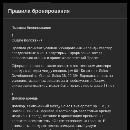
Правила бронирования
Menu
Правила бронирования
ЗАЕЗД
ОТЪЕЗД
1
08
10
АВГУСТА
АВГУСТА
Общие положения
2026
2026
Правила уточняют условия бронирования и аренды квартир,
предлагаемые в «601 Квартиры». Оформление заказа
КОЛИЧЕСТВО ЧЕЛОВЕК
равносильно чтению и принятию положений Правил.
2
ФИЛЬТРЫ
Оформление заказа также является заключением договора
аренды квартиры между владельцем 601 Квартиры: Solec
Development sp. O.o., ul. Solec 38, 00-394 Варшава, и гость на
условиях, указанных в правилах и прейскуранте. Лицом,
снимающим квартиру, может быть только лицо старше 18 лет.
2
Договор аренды
Договор, заключенный между Solec Development sp. O.o., ul.
Solec 38, 00-394 Варшава, и гость покрывает только аренду
квартиры. Проезд, питание и организация пребывания
являются исключительной ответственностью клиента. В
стоимость аренды включены коммунальные услуги